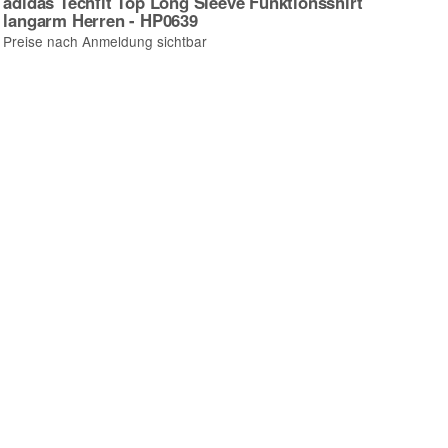
adidas Techfit Top Long Sleeve Funktionsshirt
langarm Herren - HP0639
Preise nach Anmeldung sichtbar